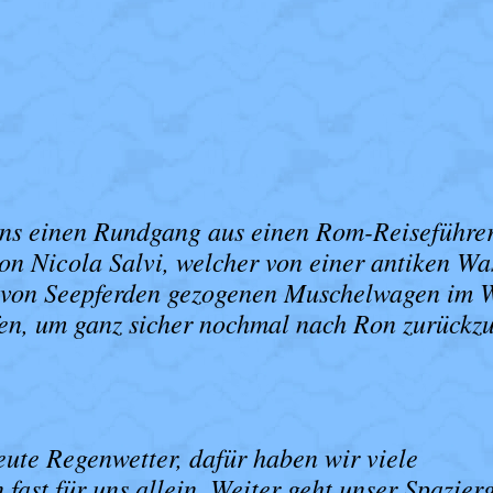
 uns einen Rundgang aus einen Rom-Reiseführer
 Nicola Salvi, welcher von einer antiken Was
em von Seepferden gezogenen Muschelwagen im 
fen, um ganz sicher nochmal nach Ron zurück
eute Regenwetter, dafür haben wir viele
fast für uns allein. Weiter geht unser Spazier