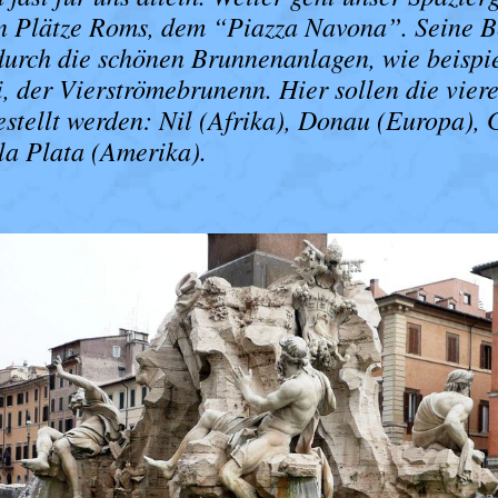
n Plätze Roms, dem “Piazza Navona”. Seine B
 durch die schönen Brunnenanlagen, wie beispi
, der Vierströmebrunenn. Hier sollen die vier
estellt werden: Nil (Afrika), Donau (Europa),
la Plata (Amerika).