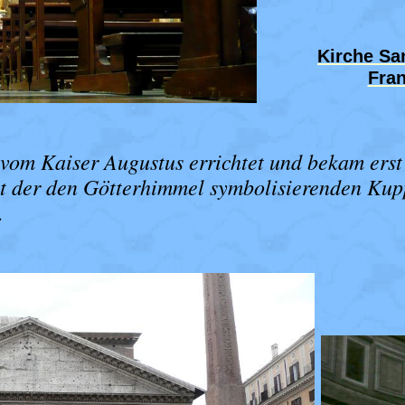
Kirche San
Fran
vom Kaiser Augustus errichtet und bekam erst
t der den Götterhimmel symbolisierenden Kup
.