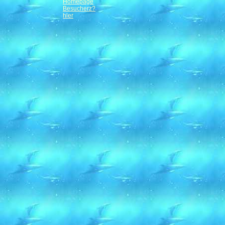
Homepage
Besucherz?
hler