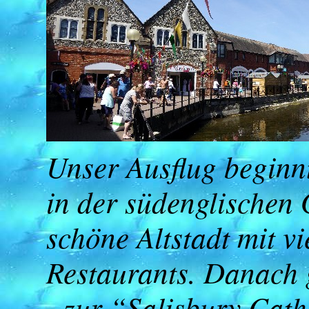
Unser Ausflug beginnt
in der südenglischen 
schöne Altstadt mit v
Restaurants. Danach g
- zur “Salisbury Cat